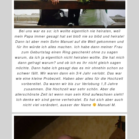
Bei uns war es so: ich wollte eigentlich nie heiraten, weil
mein Papa immer gesagt hat sei bloß nie so blöd und heirate!
Dann ist aber mein Sohn Manuel auf die Welt gekommen und
für ihn würde ich alles machen. Ich habe dann meiner Frau
zum Geburtstag einen Ring geschenkt ohne zu sagen
warum, da ich ja eigentlich nicht heiraten wollte. Sie hat mich
dann gefragt warum? und ob ich es ihr nicht gleich sagen
möchte. Dann habe ich gesagt das es mir ohnehin schon so
schwer fällt. Wir waren dann ein 3/4 Jahr verlobt. Das war
wie eine kleine Probezeit. Haben aber alles für die Hochzeit
vorbereitet. Da waren wir bis zur Verlobung 1,5 Jahre
zusammen. Die Hochzeit war sehr schön. Aber die
allerschönste Zeit ist wenn man sein Kind aufwachsen sieht!
Ich denke wir sind gerne verheiratet. Es hat sich aber auch
nicht viel verändert, ausser der Name
Manuel M.