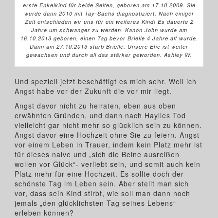
erste Enkelkind für beide Seiten, geboren am 17.10.2009. Sie
wurde dann 2010 mit Tay-Sachs diagnostiziert. Nach einiger
Zeit entschieden wir uns für ein weiteres Kind! Es dauerte 2
Jahre um schwanger zu werden. Kanon John wurde am
16.10.2013 geboren, einen Tag bevor Brielle 4 Jahre alt wurde.
Dann am 27.10.2013 starb Brielle. Unsere Ehe ist weiter
gewachsen und durch all das stärker geworden. Ashley W.
Und speziell jetzt beschäftigt es mich sehr. Weil ich
Angst habe vor der Zukunft die vor mir liegt.
Angst davor nicht zu heiraten, eben aus oben
erwähnten Gründen, und dann nach Haylies Tod
vielleicht gar nicht mehr so glücklich sein zu können.
Angst davor eine Hochzeit ohne Sie zu feiern. Angst
vor einem Leben in Trauer, indem kein Platz mehr ist
für dieses naive und „sich die Beine ausreißen
wollen vor Glück“- verliebt sein, und somit auch kein
Platz mehr für eine Hochzeit. Es sollte doch der
schönste Tag im Leben sein. Aber stellt man sich
vor, dass sein Kind stirbt, wie soll man dann noch
jemals „den glücklichsten Tag seines Lebens“
erleben können?