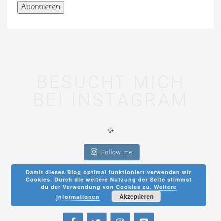
Adresse
Abonnieren
BESUCHT MICH
BEI INSTAGRAM
Follow me
Damit dieses Blog optimal funktioniert verwenden wir
Cookies. Durch die weitere Nutzung der Seite stimmst
du der Verwendung von Cookies zu.
Weitere
SOCIAL
Akzeptieren
Informationen