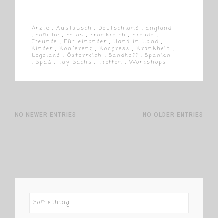
Ärzte
,
Austausch
,
Deutschland
,
England
,
Familie
,
Fotos
,
Frankreich
,
Freude
,
Freunde
,
Für einander
,
Hand in Hand
,
Kinder
,
Konferenz
,
Kongress
,
Krankheit
,
Legoland
,
Österreich
,
Sandhoff
,
Spanien
,
Spaß
,
Tay-Sachs
,
Treffen
,
Workshops
NO NEWER ENTRIES
NO OLDER ENTRIES