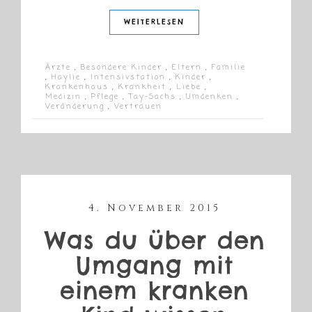
WEITERLESEN
Ärzte
,
Besondere Kinder
,
Eltern
,
Familie
,
Haylie
,
Intensivstation
,
Kinder
,
Krankenhaus
,
Krankheit
,
Liebe
,
Medizin
,
Pflege
,
Tay-Sachs
,
Umdenken
,
Veränderung
,
Vertrauen
4. November 2015
Was du über den
Umgang mit
einem kranken