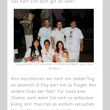
Das hört sich doch gut an oder?
Gruppenbild mit unseren Zimmernachbarn und Joao
de Deus
Also beschlossen wir noch am selben Tag,
an unserem D-Day dort hin zu fliegen. Ans
andere Ende der Welt. Für diese eine
Chance, auch wenn Sie noch so unfassbar
klang. Wir mussten es einfach versuchen.