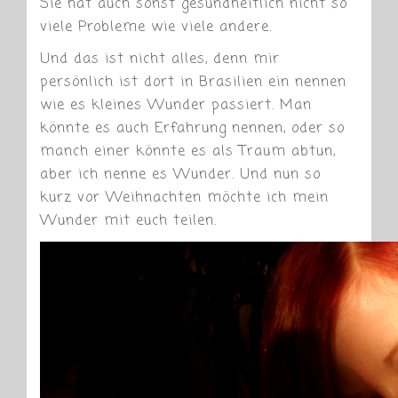
Sie hat auch sonst gesundheitlich nicht so
viele Probleme wie viele andere.
Und das ist nicht alles, denn mir
persönlich ist dort in Brasilien ein nennen
wie es kleines Wunder passiert. Man
könnte es auch Erfahrung nennen, oder so
manch einer könnte es als Traum abtun,
aber ich nenne es Wunder. Und nun so
kurz vor Weihnachten möchte ich mein
Wunder mit euch teilen.