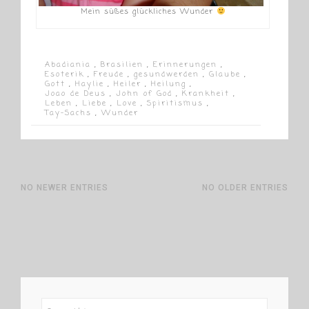
Mein süßes glückliches Wunder
Abadiania
,
Brasilien
,
Erinnerungen
,
Esoterik
,
Freude
,
gesundwerden
,
Glaube
,
Gott
,
Haylie
,
Heiler
,
Heilung
,
Joao de Deus
,
John of God
,
Krankheit
,
Leben
,
Liebe
,
Love
,
Spiritismus
,
Tay-Sachs
,
Wunder
NO NEWER ENTRIES
NO OLDER ENTRIES