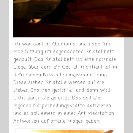
Ich war dort in Abadiania, und habe mir
eine Sitzung im sogenannten Kristallbett
gekauft. Das Kristallbett ist eine normale
Liege, über dem ein Gestell montiert ist in
dem sieben Kristalle eingespannt sind.
Diese sieben Kristalle werden auf die
sieben Chakren gerichtet und dann wird
Licht durch sie geleitet. Das soll die
eigenen Körperheilungskräfte aktivieren
und es soll einem in einer Art Meditation
Antworten auf offene Fragen geben.