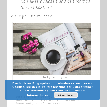
Konflikte auslösen und den Mamas
Nerven kosten…“
Viel Spaß beim lesen!
photo by pixabay.com
Damit dieses Blog optimal funktioniert verwenden wir
Cookies. Durch die weitere Nutzung der Seite stimmst
du der Verwendung von Cookies zu.
Weitere
Akzeptieren
Informationen
best of
,
Familienblogs
,
Lesen
,
Mamablogs
,
Österreichs Familienblogs
,
Spannend
,
top of the week