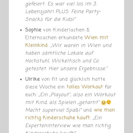
gefeiert: Es war viel los im 3.
Lebensjahr! PLUS: Feine Party-
Snacks für die Kids!“
Sophie
von Kinderlachen &
Elternsachen erkundete
Wien mit
Kleinkind
:
„
Wir waren in Wien und
haben sämtliche Lokale auf
Hochstuhl, Wickeltisch und Co.
getestet. Hier unsere Ergebnisse.“
Ulrike
von fit und glücklich hatte
diese Woche ein
tolles Workout
für
euch:
„
Ein „Playout“, also ein Workout
mit Kind, als Spielen „getarnt“
Macht superviel Spaß!“
u
nd
wie man
richtig Kinderschuhe
kauft
:
„Ein
Experteninterview wie man richtig