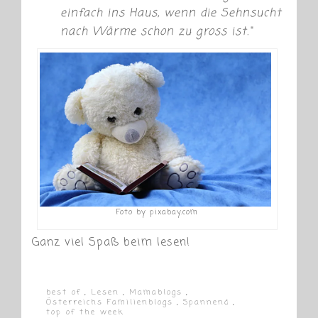
einfach ins Haus, wenn die Sehnsucht
nach Wärme schon zu gross ist.“
Foto by pixabay.com
Ganz viel Spaß beim lesen!
best of
,
Lesen
,
Mamablogs
,
Österreichs Familienblogs
,
Spannend
,
top of the week