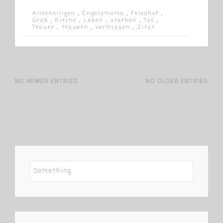
Allerheiligen
,
Engelsmama
,
Friedhof
,
Grab
,
Kirche
,
Leben
,
sterben
,
Tod
,
Trauer
,
trauern
,
vermissen
,
Zitat
NO NEWER ENTRIES
NO OLDER ENTRIES