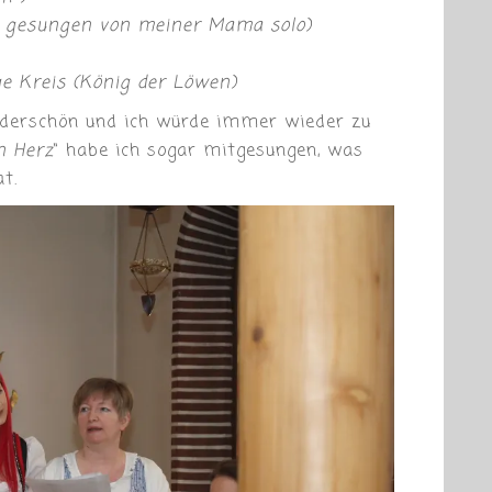
on gesungen von meiner Mama solo)
e Kreis (König der Löwen)
nderschön und ich würde immer wieder zu
n Herz
“ habe ich sogar mitgesungen, was
t.