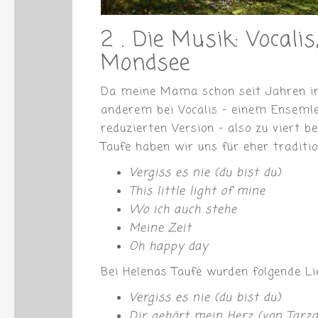
2 . Die Musik: Vocali
Mondsee
Da meine Mama schon seit Jahren in 
anderem bei Vocalis – einem Ensemle 
reduzierten Version – also zu viert b
Taufe haben wir uns für eher traditio
Vergiss es nie (du bist du)
This little light of mine
Wo ich auch stehe
Meine Zeit
Oh happy day
Bei Helenas Taufe wurden folgende Li
Vergiss es nie (du bist du)
Dir gehört mein Herz (von Tarza